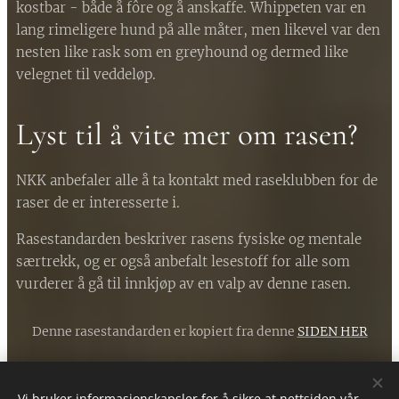
kostbar - både å fôre og å anskaffe. Whippeten var en
lang rimeligere hund på alle måter, men likevel var den
nesten like rask som en greyhound og dermed like
velegnet til veddeløp.
Lyst til å vite mer om rasen?
NKK anbefaler alle å ta kontakt med raseklubben for de
raser de er interesserte i.
Rasestandarden beskriver rasens fysiske og mentale
særtrekk, og er også anbefalt lesestoff for alle som
vurderer å gå til innkjøp av en valp av denne rasen.
Denne rasestandarden er kopiert fra denne
SIDEN HER
Vi bruker informasjonskapsler for å sikre at nettsiden vår