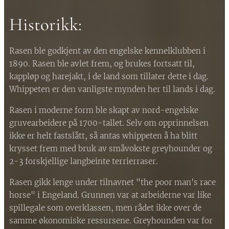
Historikk:
Rasen ble godkjent av den engelske kennelklubben i
1890. Rasen ble avlet frem, og brukes fortsatt til,
kappløp og harejakt, i de land som tillater dette i dag.
Whippeten er den vanligste mynden her til lands i dag.
Rasen i moderne form ble skapt av nord-engelske
gruvearbeidere på 1700-tallet. Selv om opprinnelsen
ikke er helt fastslått, så antas whippeten å ha blitt
krysset frem med bruk av småvokste greyhounder og
2-3 forskjellige langbeinte terrierraser.
Rasen gikk lenge under tilnavnet "the poor man's race
horse" i Engeland. Grunnen var at arbeiderne var like
spillegale som overklassen, men rådet ikke over de
samme økonomiske ressursene. Greyhounden var for